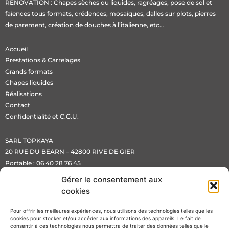
RÉNOVATION :
Chapes sèches ou liquides
, ragréages, pose de sol et
faïences
tous formats
, crédences, mosaïques, dalles sur plots, pierres
de parement, création de douches à l’italienne, etc…
Accueil
Prestations & Carrelages
Grands formats
Chapes liquides
Réalisations
Contact
Confidentialité et C.G.U.
SARL TOPKAYA
20 RUE DU BEARN – 42800 RIVE DE GIER
Portable :
06 40 28 76 45
Email :
sarltopkaya@hotmail.com
Gérer le consentement aux
cookies
Copyright ©SARL TOPKAYA 2022
Design et Web par
L’Usine à Trucs
Pour offrir les meilleures expériences, nous utilisons des technologies telles que les
cookies pour stocker et/ou accéder aux informations des appareils. Le fait de
consentir à ces technologies nous permettra de traiter des données telles que le